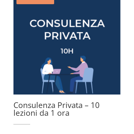
Consulenza Privata – 10
lezioni da 1 ora
Il
Il
319,99
€
299,99
€
prezzo
prezzo