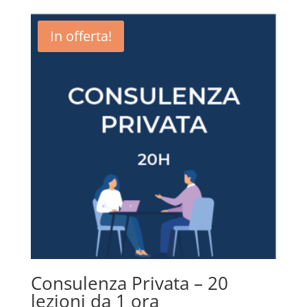
originale
attuale
era:
è:
In offerta!
319,99 €.
299,99 €.
Consulenza Privata – 20
lezioni da 1 ora