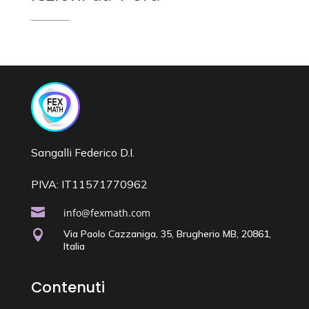
Il
Il
639,99
€
599,99
€
prezzo
prezzo
originale
attuale
era:
è:
639,99 €.
599,99 €.
Sangalli Federico D.I.
PIVA: IT11571770962

info@fexmath.com

Via Paolo Cazzaniga, 35, Brugherio MB, 20861,
Italia
Contenuti