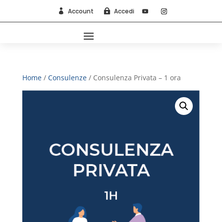
Account
Accedi


Home
/
Consulenze
/ Consulenza Privata – 1 ora