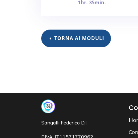
1hr. 35min.
TORNA AI MODULI
Co
Ho
Sangalli Federico D.I.
Cor
PIVA: IT11571770962