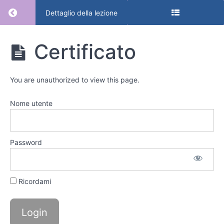
Return to lezione: ZCERT – Certificato Analisi 
Dettaglio della lezione
ZCERT -
Certificato
Certificato
Analisi 1
You are unauthorized to view this page.
Certificato
Nome utente
Certificato
Password
Ricordami